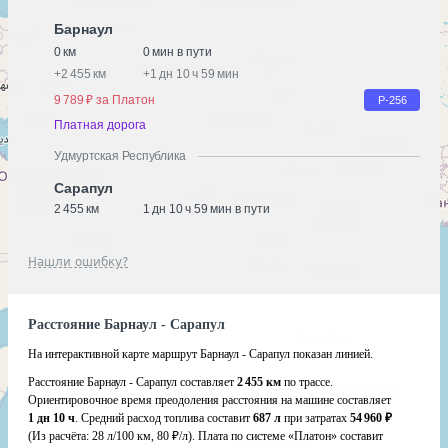
Барнаул
0 км
0 мин в пути
+
2 455 км
+
1 дн 10 ч 59 мин
9 789 ₽ за Платон
Р-256
Платная дорога
Удмуртская Республика
Сарапул
2 455 км
1 дн 10 ч 59 мин в пути
Нашли ошибку?
Расстояние Барнаул - Сарапул
На интерактивной карте маршрут Барнаул - Сарапул показан линией.
Расстояние Барнаул - Сарапул составляет
2 455 км
по трассе.
Ориентировочное время преодоления расстояния на машине составляет
1 дн 10 ч
. Средний расход топлива составит
687 л
при затратах
54 960 ₽
(Из расчёта:
28 л/100 км, 80 ₽/л)
. Плата по системе «Платон» составит