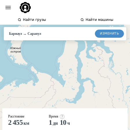
Найти грузы
Найти машины
→
ИЗМЕНИТЬ
Барнаул
Сарапул
Расстояние
Время
2 455
1
10
км
дн
ч