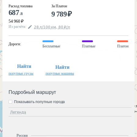
Расход топлива
За Платон
687
9 789
₽
л
54 960
₽
Из расчёта
:
28
л
/100
км
,
80
₽
/
л
Дороги
:
Бесплатные
Платные
Платон
Найти
Найти
попутные грузы
попутные машины
Подробный маршрут
Показывать попутные города
Легенда
Россия