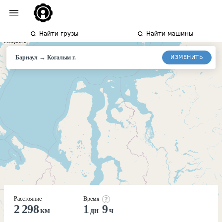
Найти грузы
Найти машины
→
ИЗМЕНИТЬ
Барнаул
Когалым
г.
Расстояние
Время
2 298
1
9
км
дн
ч