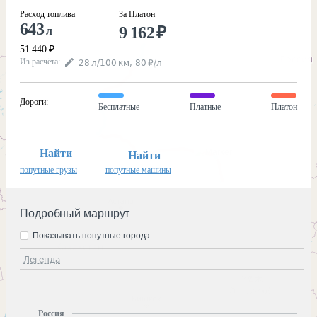
Расход топлива
За Платон
643
9 162
₽
л
51 440
₽
Из расчёта
:
28
л
/100
км
,
80
₽
/
л
Дороги
:
Бесплатные
Платные
Платон
Найти
Найти
попутные грузы
попутные машины
Подробный маршрут
Показывать попутные города
Легенда
Россия