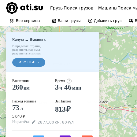
Грузы
Поиск грузов
Машины
Поиск м
Все сервисы
Ваши грузы
Добавить груз
→
Калуга
Ямкино с.
В пределах страны
,
разрешить паромы
,
разрешить зимники
ИЗМЕНИТЬ
Расстояние
Время
260
3
46
км
ч
мин
Расход топлива
За Платон
73
813
₽
л
5 840
₽
Из расчёта
:
28
л
/100
км
,
80
₽
/
л