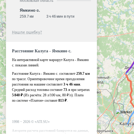
Московская область
Ямкино с.
259.7 км
3 ч 46 мин в пути
Нашли ошибку?
Расстояние Калуга - Ямкино с.
На интерактивной карте маршрут Калуга - Ямкино
с. показан линией.
Расстояние Калуга - Ямкино с. составляет
259.7 км
по трассе. Ориентировочное время преодоления
расстояния на машине составляет
3 ч 46 мин
.
Средний расход топлива составит
73 л
при затратах
5 840 ₽
(Из расчёта:
28 л/100 км, 80 ₽/л)
. Плата
по системе «Платон» составит
813 ₽
.
1998 −
2026
©
«ATI.SU»
Алгоритм расчета расстояний базируется на данных,