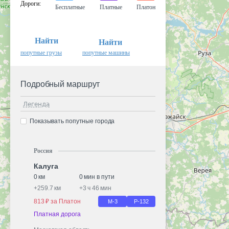
Дороги
:
Бесплатные
Платные
Платон
Найти
Найти
попутные грузы
попутные машины
Подробный маршрут
Легенда
Показывать попутные города
Россия
Калуга
0 км
0 мин в пути
+
259.7 км
+
3 ч 46 мин
813 ₽ за Платон
М-3
Р-132
Платная дорога