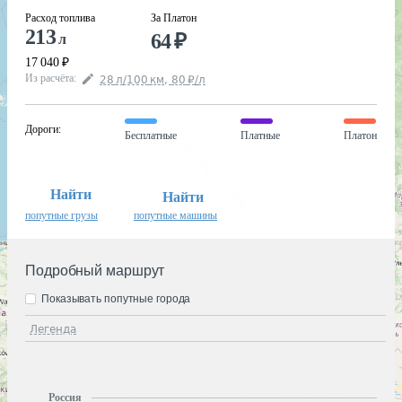
Расход топлива
За Платон
213
64
₽
л
17 040
₽
Из расчёта
:
28
л
/100
км
,
80
₽
/
л
Дороги
:
Бесплатные
Платные
Платон
Найти
Найти
попутные грузы
попутные машины
Подробный маршрут
Показывать попутные города
Легенда
Россия