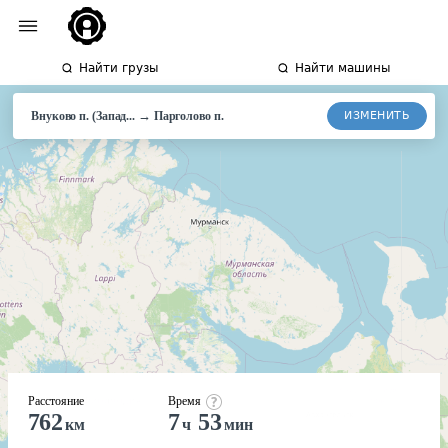
Найти грузы
Найти машины
→
ИЗМЕНИТЬ
Внуково п. (Запад...
Парголово п.
Расстояние
Время
762
7
53
км
ч
мин