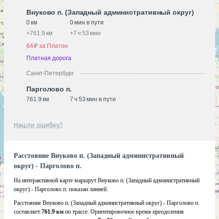
Внуково п. (Западный административный округ)
0 км
0 мин в пути
+
761.9 км
+
7 ч 53 мин
64 ₽ за Платон
Платная дорога
Санкт-Петербург
Парголово п.
761.9 км
7 ч 53 мин в пути
Нашли ошибку?
Расстояние Внуково п. (Западный административный
округ) - Парголово п.
На интерактивной карте маршрут Внуково п. (Западный административный
округ) - Парголово п. показан линией.
Расстояние Внуково п. (Западный административный округ) - Парголово п.
составляет
761.9 км
по трассе. Ориентировочное время преодоления