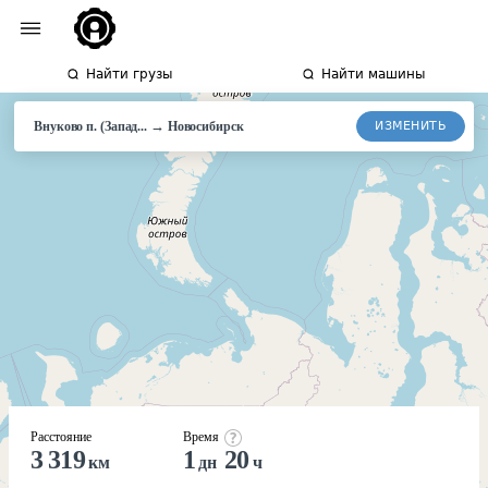
Найти грузы
Найти машины
→
ИЗМЕНИТЬ
Внуково п. (Запад...
Новосибирск
Расстояние
Время
3 319
1
20
км
дн
ч