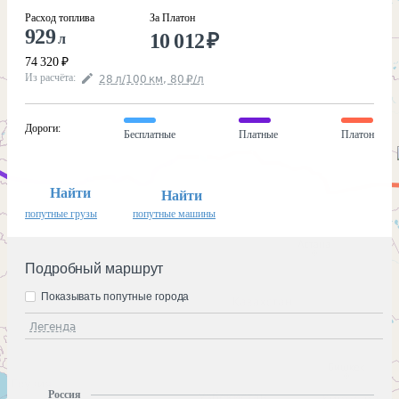
Расход топлива
За Платон
929
10 012
₽
л
74 320
₽
Из расчёта
:
28
л
/100
км
,
80
₽
/
л
Дороги
:
Бесплатные
Платные
Платон
Найти
Найти
попутные грузы
попутные машины
Подробный маршрут
Показывать попутные города
Легенда
Россия