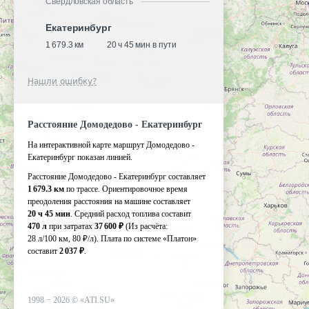
Свердловская область
Екатеринбург
1 679.3 км
20 ч 45 мин в пути
Нашли ошибку?
Расстояние Домодедово - Екатеринбург
На интерактивной карте маршрут Домодедово -
Екатеринбург показан линией.
Расстояние Домодедово - Екатеринбург составляет
1 679.3 км
по трассе. Ориентировочное время
преодоления расстояния на машине составляет
20 ч 45 мин
. Средний расход топлива составит
470 л
при затратах
37 600 ₽
(Из расчёта:
28 л/100 км, 80 ₽/л)
. Плата по системе «Платон»
составит
2 037 ₽
.
1998 −
2026
©
«ATI.SU»