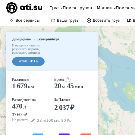
Грузы
Поиск грузов
Машины
Поиск м
Все сервисы
Ваши грузы
Добавить груз
→
Домодедово
Екатеринбург
В пределах страны
,
разрешить паромы
,
разрешить зимники
ИЗМЕНИТЬ
Расстояние
Время
1 679
20
45
км
ч
мин
Расход топлива
За Платон
470
2 037
₽
л
37 600
₽
Из расчёта
:
28
л
/100
км
,
80
₽
/
л