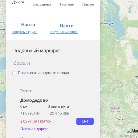
Дороги
:
Бесплатные
Платные
Платон
Найти
Найти
попутные грузы
попутные машины
Подробный маршрут
Легенда
Показывать попутные города
Россия
Домодедово
0 км
0 мин в пути
+
1 679.3 км
+
20 ч 45 мин
2 037 ₽ за Платон
М-4
Платная дорога