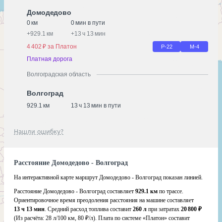
Домодедово
0 км
0 мин в пути
+
929.1 км
+
13 ч 13 мин
4 402 ₽ за Платон
Р-22
М-4
Платная дорога
Волгоградская область
Волгоград
929.1 км
13 ч 13 мин в пути
Нашли ошибку?
Расстояние Домодедово - Волгоград
На интерактивной карте маршрут Домодедово - Волгоград показан линией.
Расстояние Домодедово - Волгоград составляет
929.1 км
по трассе.
Ориентировочное время преодоления расстояния на машине составляет
13 ч 13 мин
. Средний расход топлива составит
260 л
при затратах
20 800 ₽
(Из расчёта:
28 л/100 км, 80 ₽/л)
. Плата по системе «Платон» составит