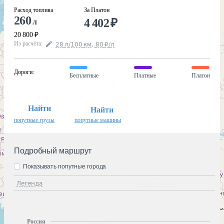
Расход топлива
За Платон
260
4 402
₽
л
20 800
₽
Из расчёта
:
28
л
/100
км
,
80
₽
/
л
Дороги
:
Бесплатные
Платные
Платон
Найти
Найти
попутные грузы
попутные машины
Подробный маршрут
Показывать попутные города
Легенда
Россия