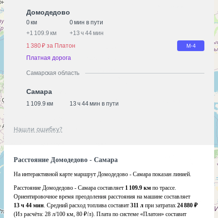
Домодедово
0 км
0 мин в пути
+
1 109.9 км
+
13 ч 44 мин
1 380 ₽ за Платон
М-4
Платная дорога
Самарская область
Самара
1 109.9 км
13 ч 44 мин в пути
Нашли ошибку?
Расстояние Домодедово - Самара
На интерактивной карте маршрут Домодедово - Самара показан линией.
Расстояние Домодедово - Самара составляет
1 109.9 км
по трассе.
Ориентировочное время преодоления расстояния на машине составляет
13 ч 44 мин
. Средний расход топлива составит
311 л
при затратах
24 880 ₽
(Из расчёта:
28 л/100 км, 80 ₽/л)
. Плата по системе «Платон» составит