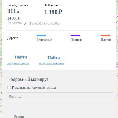
Расход топлива
За Платон
311
1 380
₽
л
24 880
₽
Из расчёта
:
28
л
/100
км
,
80
₽
/
л
Дороги
:
Бесплатные
Платные
Платон
Найти
Найти
попутные грузы
попутные машины
Подробный маршрут
Показывать попутные города
Легенда
Россия