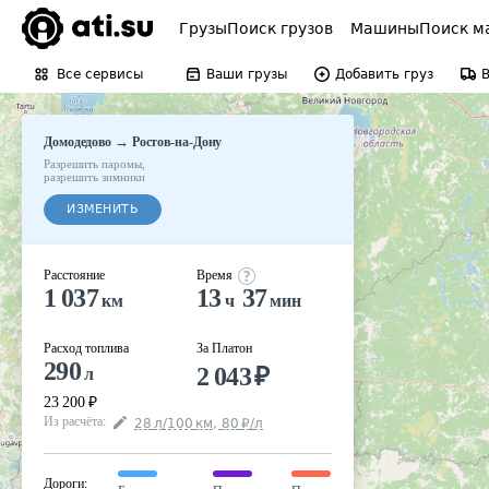
Грузы
Поиск грузов
Машины
Поиск м
Все сервисы
Ваши грузы
Добавить груз
→
Домодедово
Ростов-на-Дону
Разрешить паромы
,
разрешить зимники
ИЗМЕНИТЬ
Расстояние
Время
1 037
13
37
км
ч
мин
Расход топлива
За Платон
290
2 043
₽
л
23 200
₽
Из расчёта
:
28
л
/100
км
,
80
₽
/
л
Дороги
: