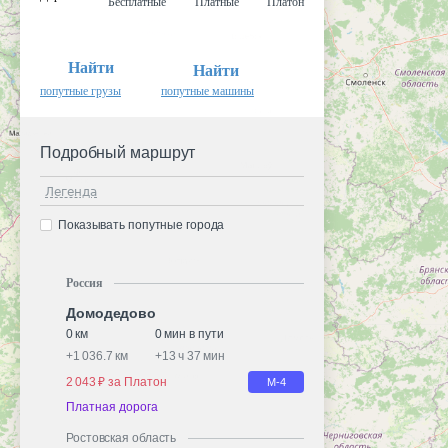
Бесплатные
Платные
Платон
Найти
Найти
попутные грузы
попутные машины
Подробный маршрут
Легенда
Показывать попутные города
Россия
Домодедово
0 км
0 мин в пути
+
1 036.7 км
+
13 ч 37 мин
2 043 ₽ за Платон
М-4
Платная дорога
Ростовская область