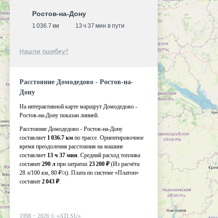
Ростов-на-Дону
1 036.7 км
13 ч 37 мин в пути
Нашли ошибку?
Расстояние Домодедово - Ростов-на-
Дону
На интерактивной карте маршрут Домодедово -
Ростов-на-Дону показан линией.
Расстояние Домодедово - Ростов-на-Дону
составляет
1 036.7 км
по трассе. Ориентировочное
время преодоления расстояния на машине
составляет
13 ч 37 мин
. Средний расход топлива
составит
290 л
при затратах
23 200 ₽
(Из расчёта:
28 л/100 км, 80 ₽/л)
. Плата по системе «Платон»
составит
2 043 ₽
.
1998 −
2026
©
«ATI.SU»