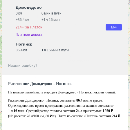
Домодедово
0 км
0 мин в пути
+
86.4 км
+
1 ч 16 мин
214 ₽ за Платон
М-4
Платная дорога
Ногинск
86.4 км
1 ч 16 мин в пути
Нашли ошибку?
Расстояние Домодедово - Ногинск
На интерактивной карте маршрут Домодедово - Ногинск показан линией.
Расстояние Домодедово - Ногинск составляет
86.4 км
по трассе.
Ориентировочное время преодоления расстояния на машине составляет
1 ч 16 мин
. Средний расход топлива составит
24 л
при затратах
1 920 ₽
(Из расчёта:
28 л/100 км, 80 ₽/л)
. Плата по системе «Платон» составит
214 ₽
.