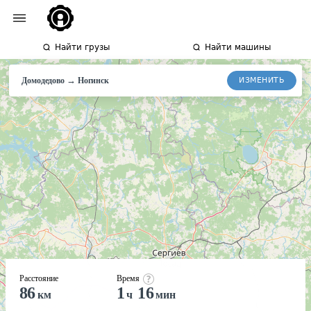
Найти грузы
Найти машины
→
ИЗМЕНИТЬ
Домодедово
Ногинск
Расстояние
Время
86
1
16
км
ч
мин