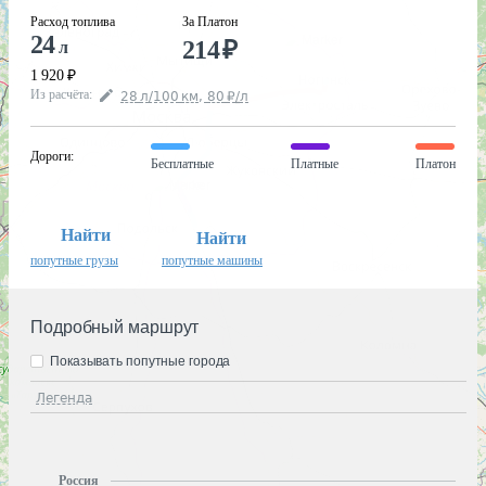
Расход топлива
За Платон
24
214
₽
л
1 920
₽
Из расчёта
:
28
л
/100
км
,
80
₽
/
л
Дороги
:
Бесплатные
Платные
Платон
Найти
Найти
попутные грузы
попутные машины
Подробный маршрут
Показывать попутные города
Легенда
Россия