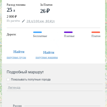
Расход топлива
За Платон
25
26
₽
л
2 000
₽
Из расчёта
:
28
л
/100
км
,
80
₽
/
л
Дороги
:
Бесплатные
Платные
Платон
Найти
Найти
попутные грузы
попутные машины
Подробный маршрут
Показывать попутные города
Легенда
Россия