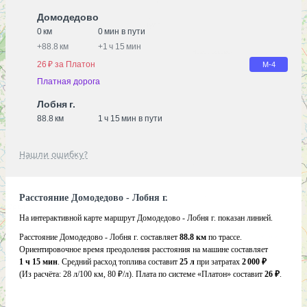
Домодедово
0 км
0 мин в пути
+
88.8 км
+
1 ч 15 мин
26 ₽ за Платон
М-4
Платная дорога
Лобня г.
88.8 км
1 ч 15 мин в пути
Нашли ошибку?
Расстояние Домодедово - Лобня г.
На интерактивной карте маршрут Домодедово - Лобня г. показан линией.
Расстояние Домодедово - Лобня г. составляет
88.8 км
по трассе.
Ориентировочное время преодоления расстояния на машине составляет
1 ч 15 мин
. Средний расход топлива составит
25 л
при затратах
2 000 ₽
(Из расчёта:
28 л/100 км, 80 ₽/л)
. Плата по системе «Платон» составит
26 ₽
.