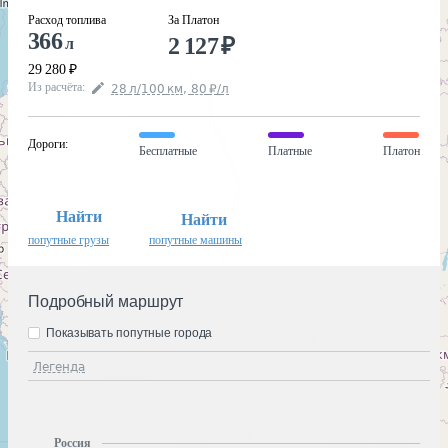
Расход топлива
За Платон
366
2 127
₽
л
29 280
₽
Из расчёта
:
28
л
/100
км
,
80
₽
/
л
Дороги
:
Бесплатные
Платные
Платон
Найти
Найти
попутные грузы
попутные машины
Подробный маршрут
Показывать попутные города
Легенда
Россия