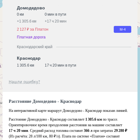
Домодедово
0 км
0 мин в пути
+
1 305.6 км
+
17 ч 20 мин
2 127 ₽ за Платон
М-4
Платная дорога
Краснодарский край
Краснодар
1 305.6 км
17 ч 20 мин в пути
Нашли ошибку?
Расстояние Домодедово - Краснодар
На интерактивной карте маршрут Домодедово - Краснодар показан линией.
Расстояние Домодедово - Краснодар составляет
1 305.6 км
по трассе.
Ориентировочное время преодоления расстояния на машине составляет
17 ч 20 мин
. Средний расход топлива составит
366 л
при затратах
29 280 ₽
(Из расчёта:
28 л/100 км, 80 ₽/л)
. Плата по системе «Платон» составит