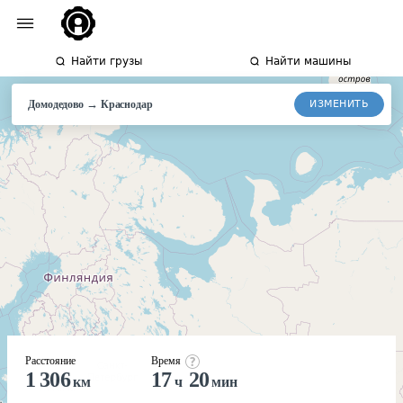
Найти грузы
Найти машины
→
ИЗМЕНИТЬ
Домодедово
Краснодар
Расстояние
Время
1 306
17
20
км
ч
мин