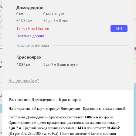
Домодедово
0 км
0 мин в пути
+
4 082 км
+
2 дн 7 ч 6 мин
13 767 ₽ за Платон
М-4
Платная дорога
Красноярский край
Красноярск
4 082 км
2 дн 7 ч 6 мин в пути
Нашли ошибку?
Расстояние Домодедово - Красноярск
На интерактивной карте маршрут Домодедово - Красноярск показан линией.
Расстояние Домодедово - Красноярск составляет
4 082 км
по трассе.
Ориентировочное время преодоления расстояния на машине составляет
2 дн 7 ч
. Средний расход топлива составит
1 143 л
при затратах
91 440 ₽
(Из расчёта:
28 л/100 км, 80 ₽/л)
. Плата по системе «Платон» составит