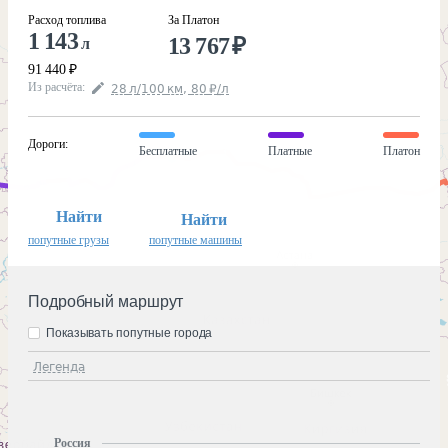
Расход топлива
За Платон
1 143
13 767
₽
л
91 440
₽
Из расчёта
:
28
л
/100
км
,
80
₽
/
л
Дороги
:
Бесплатные
Платные
Платон
Найти
Найти
попутные грузы
попутные машины
Подробный маршрут
Показывать попутные города
Легенда
Россия