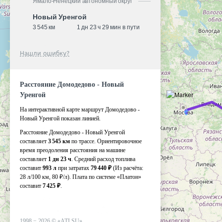
Ямало-Ненецкий автономный округ
Новый Уренгой
3 545 км
1 дн 23 ч 29 мин в пути
Нашли ошибку?
Расстояние Домодедово - Новый
Уренгой
На интерактивной карте маршрут Домодедово -
Новый Уренгой показан линией.
Расстояние Домодедово - Новый Уренгой
составляет
3 545 км
по трассе. Ориентировочное
время преодоления расстояния на машине
составляет
1 дн 23 ч
. Средний расход топлива
составит
993 л
при затратах
79 440 ₽
(Из расчёта:
28 л/100 км, 80 ₽/л)
. Плата по системе «Платон»
составит
7 425 ₽
.
1998 −
2026
©
«ATI.SU»