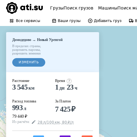
Грузы
Поиск грузов
Машины
Поиск м
Все сервисы
Ваши грузы
Добавить груз
→
Домодедово
Новый Уренгой
В пределах страны
,
разрешить паромы
,
разрешить зимники
ИЗМЕНИТЬ
Расстояние
Время
3 545
1
23
км
дн
ч
Расход топлива
За Платон
993
7 425
₽
л
79 440
₽
Из расчёта
:
28
л
/100
км
,
80
₽
/
л