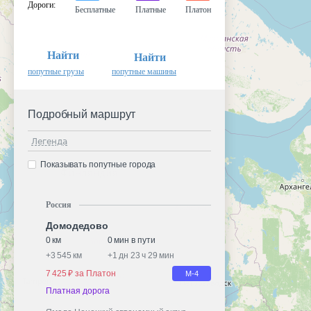
Дороги
:
Бесплатные
Платные
Платон
Найти
Найти
попутные грузы
попутные машины
Подробный маршрут
Легенда
Показывать попутные города
Россия
Домодедово
0 км
0 мин в пути
+
3 545 км
+
1 дн 23 ч 29 мин
7 425 ₽ за Платон
М-4
Платная дорога