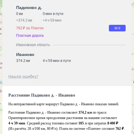
Падиково д.
0 км
0 мин в пути
+
374.2 км
+
4 ч 59 мин
762 ₽ за Платон
М-9
Платная дорога
Ивановская область
Иваново
374.2 км
4 ч 59 мин в пути
Нашли ошибку?
Расстояние Падиково д. - Иваново
На интерактивной карте маршрут Падиково д. - Иваново показан линией.
Расстояние Падиково д. - Иваново составляет
374.2 км
по трассе.
Ориентировочное время преодоления расстояния на машине составляет
4 ч 59 мин
. Средний расход топлива составит
105 л
при затратах
8 400 ₽
(Из расчёта:
28 л/100 км, 80 ₽/л)
. Плата по системе «Платон» составит
762 ₽
.