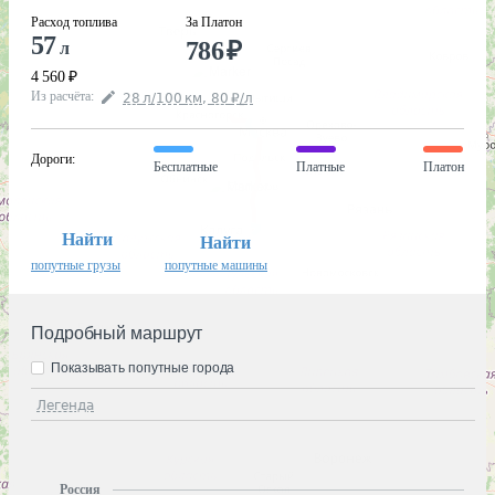
Расход топлива
За Платон
57
786
₽
л
4 560
₽
Из расчёта
:
28
л
/100
км
,
80
₽
/
л
Дороги
:
Бесплатные
Платные
Платон
Найти
Найти
попутные грузы
попутные машины
Подробный маршрут
Показывать попутные города
Легенда
Россия