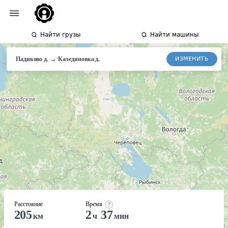
Найти грузы
Найти машины
→
ИЗМЕНИТЬ
Падиково д.
Калединовка
д.
Расстояние
Время
205
2
37
км
ч
мин