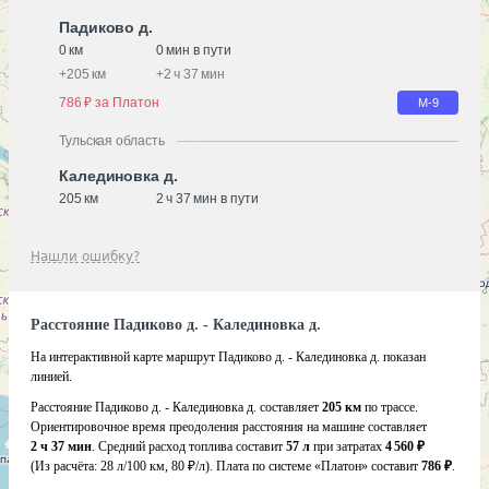
Падиково д.
0 км
0 мин в пути
+
205 км
+
2 ч 37 мин
786 ₽ за Платон
М-9
Тульская область
Калединовка д.
205 км
2 ч 37 мин в пути
Нашли ошибку?
Расстояние Падиково д. - Калединовка д.
На интерактивной карте маршрут Падиково д. - Калединовка д. показан
линией.
Расстояние Падиково д. - Калединовка д. составляет
205 км
по трассе.
Ориентировочное время преодоления расстояния на машине составляет
2 ч 37 мин
. Средний расход топлива составит
57 л
при затратах
4 560 ₽
(Из расчёта:
28 л/100 км, 80 ₽/л)
. Плата по системе «Платон» составит
786 ₽
.