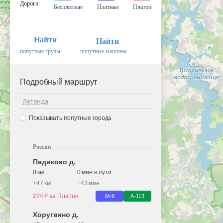
Дороги
:
Бесплатные
Платные
Платон
Найти
Найти
попутные грузы
попутные машины
Подробный маршрут
Легенда
Показывать попутные города
Россия
Падиково д.
0 км
0 мин в пути
+
47 км
+
43 мин
224 ₽ за Платон
М-9
А-113
Хоругвино д.