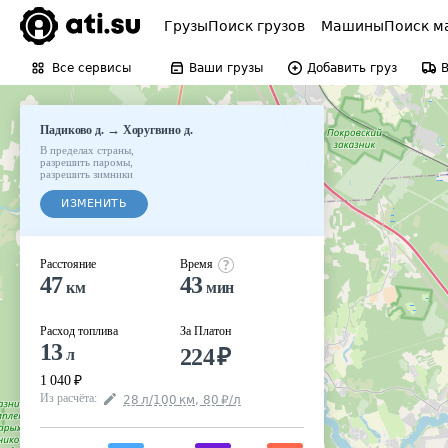
Грузы
Поиск грузов
Машины
Поиск м
Все сервисы
Ваши грузы
Добавить груз
→
Падиково д.
Хоругвино д.
В пределах страны
,
разрешить паромы
,
разрешить зимники
ИЗМЕНИТЬ
Расстояние
Время
47
43
км
мин
Расход топлива
За Платон
13
224
₽
л
1 040
₽
Из расчёта
:
28
л
/100
км
,
80
₽
/
л