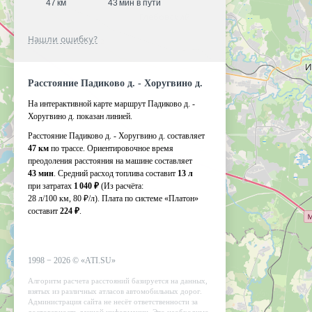
47 км
43 мин в пути
Нашли ошибку?
Расстояние Падиково д. - Хоругвино д.
На интерактивной карте маршрут Падиково д. -
Хоругвино д. показан линией.
Расстояние Падиково д. - Хоругвино д. составляет
47 км
по трассе. Ориентировочное время
преодоления расстояния на машине составляет
43 мин
. Средний расход топлива составит
13 л
при затратах
1 040 ₽
(Из расчёта:
28 л/100 км, 80 ₽/л)
. Плата по системе «Платон»
составит
224 ₽
.
1998 −
2026
©
«ATI.SU»
Алгоритм расчета расстояний базируется на данных,
взятых из различных атласов автомобильных дорог.
Администрация сайта не несёт ответственности за