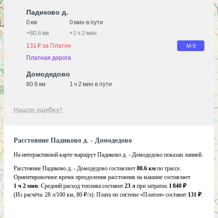
Падиково д.
0 км
0 мин в пути
+
80.6 км
+
1 ч 2 мин
131 ₽ за Платон
М-9
Платная дорога
Домодедово
80.6 км
1 ч 2 мин в пути
Нашли ошибку?
Расстояние Падиково д. - Домодедово
На интерактивной карте маршрут Падиково д. - Домодедово показан линией.
Расстояние Падиково д. - Домодедово составляет
80.6 км
по трассе.
Ориентировочное время преодоления расстояния на машине составляет
1 ч 2 мин
. Средний расход топлива составит
23 л
при затратах
1 840 ₽
(Из расчёта:
28 л/100 км, 80 ₽/л)
. Плата по системе «Платон» составит
131 ₽
.