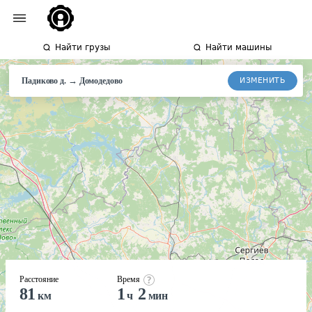
Найти грузы
Найти машины
→
ИЗМЕНИТЬ
Падиково д.
Домодедово
Расстояние
Время
81
1
2
км
ч
мин