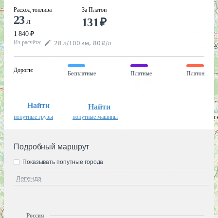
Расход топлива
За Платон
23
131
₽
л
1 840
₽
Из расчёта
:
28
л
/100
км
,
80
₽
/
л
Дороги
:
Бесплатные
Платные
Платон
Найти
Найти
попутные грузы
попутные машины
Подробный маршрут
Показывать попутные города
Легенда
Россия