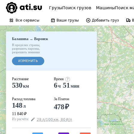
Грузы
Поиск грузов
Машины
Поиск м
Все сервисы
Ваши грузы
Добавить груз
→
Балашиха
Воронеж
В пределах страны
,
разрешить паромы
,
разрешить зимники
ИЗМЕНИТЬ
Расстояние
Время
530
6
51
км
ч
мин
Расход топлива
За Платон
148
478
₽
л
11 840
₽
Из расчёта
:
28
л
/100
км
,
80
₽
/
л