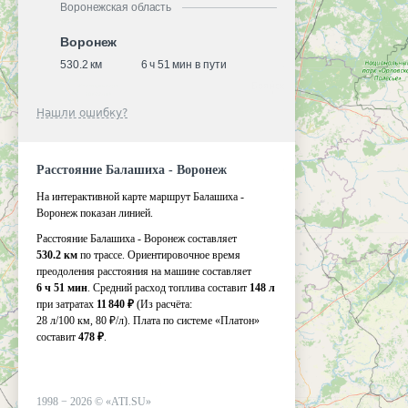
Воронежская область
Воронеж
530.2 км
6 ч 51 мин в пути
Нашли ошибку?
Расстояние Балашиха - Воронеж
На интерактивной карте маршрут Балашиха -
Воронеж показан линией.
Расстояние Балашиха - Воронеж составляет
530.2 км
по трассе. Ориентировочное время
преодоления расстояния на машине составляет
6 ч 51 мин
. Средний расход топлива составит
148 л
при затратах
11 840 ₽
(Из расчёта:
28 л/100 км, 80 ₽/л)
. Плата по системе «Платон»
составит
478 ₽
.
1998 −
2026
©
«ATI.SU»