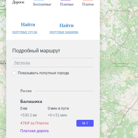
Дороги
:
Бесплатные
Платные
Платон
Найти
Найти
попутные грузы
попутные машины
Подробный маршрут
Легенда
Показывать попутные города
Россия
Балашиха
0 км
0 мин в пути
+
530.2 км
+
6 ч 51 мин
478 ₽ за Платон
М-7
Платная дорога