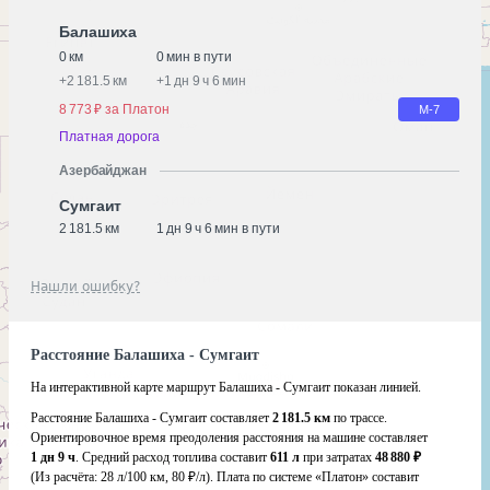
Балашиха
0 км
0 мин в пути
+
2 181.5 км
+
1 дн 9 ч 6 мин
8 773 ₽ за Платон
М-7
Платная дорога
Азербайджан
Сумгаит
2 181.5 км
1 дн 9 ч 6 мин в пути
Нашли ошибку?
Расстояние Балашиха - Сумгаит
На интерактивной карте маршрут Балашиха - Сумгаит показан линией.
Расстояние Балашиха - Сумгаит составляет
2 181.5 км
по трассе.
Ориентировочное время преодоления расстояния на машине составляет
1 дн 9 ч
. Средний расход топлива составит
611 л
при затратах
48 880 ₽
(Из расчёта:
28 л/100 км, 80 ₽/л)
. Плата по системе «Платон» составит