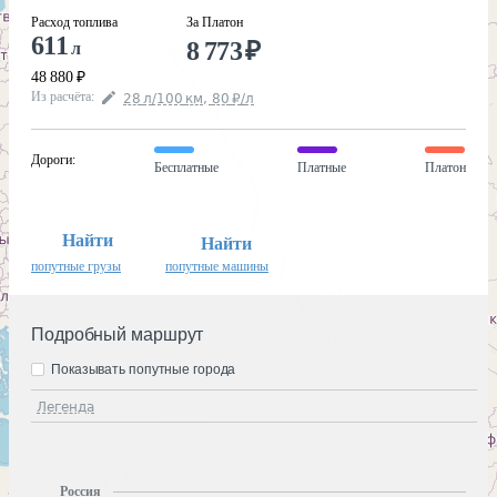
Расход топлива
За Платон
611
8 773
₽
л
48 880
₽
Из расчёта
:
28
л
/100
км
,
80
₽
/
л
Дороги
:
Бесплатные
Платные
Платон
Найти
Найти
попутные грузы
попутные машины
Подробный маршрут
Показывать попутные города
Легенда
Россия