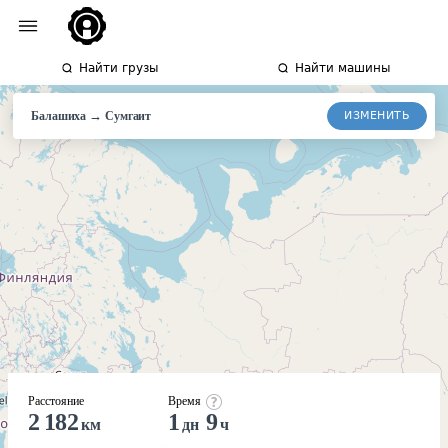
Найти грузы
Найти машины
→
ИЗМЕНИТЬ
Балашиха
Сумгаит
Расстояние
Время
2 182
1
9
км
дн
ч