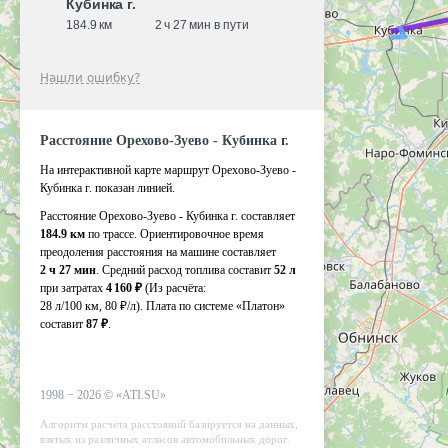
Кубинка г.
184.9 км
2 ч 27 мин в пути
Нашли ошибку?
Расстояние Орехово-Зуево - Кубинка г.
На интерактивной карте маршрут Орехово-Зуево -
Кубинка г. показан линией.
Расстояние Орехово-Зуево - Кубинка г. составляет
184.9 км
по трассе. Ориентировочное время
преодоления расстояния на машине составляет
2 ч 27 мин
. Средний расход топлива составит
52 л
при затратах
4 160 ₽
(Из расчёта:
28 л/100 км, 80 ₽/л)
. Плата по системе «Платон»
составит
87 ₽
.
1998 −
2026
©
«ATI.SU»
Алгоритм расчета расстояний базируется на данных,
взятых из различных атласов автомобильных дорог.