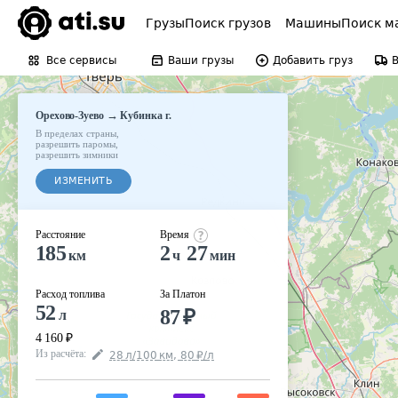
Грузы
Поиск грузов
Машины
Поиск м
Все сервисы
Ваши грузы
Добавить груз
→
Орехово-Зуево
Кубинка г.
В пределах страны
,
разрешить паромы
,
разрешить зимники
ИЗМЕНИТЬ
Расстояние
Время
185
2
27
км
ч
мин
Расход топлива
За Платон
52
87
₽
л
4 160
₽
Из расчёта
:
28
л
/100
км
,
80
₽
/
л