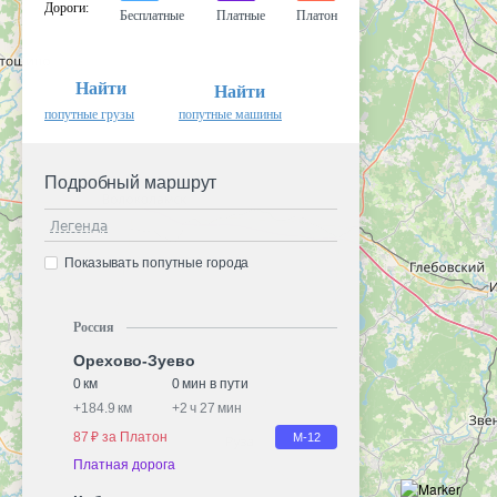
Дороги
:
Бесплатные
Платные
Платон
Найти
Найти
попутные грузы
попутные машины
Подробный маршрут
Легенда
Показывать попутные города
Россия
Орехово-Зуево
0 км
0 мин в пути
+
184.9 км
+
2 ч 27 мин
87 ₽ за Платон
М-12
Платная дорога