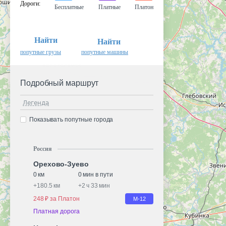
Дороги
:
Бесплатные
Платные
Платон
Найти
Найти
попутные грузы
попутные машины
Подробный маршрут
Легенда
Показывать попутные города
Россия
Орехово-Зуево
0 км
0 мин в пути
+
180.5 км
+
2 ч 33 мин
248 ₽ за Платон
М-12
Платная дорога