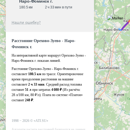
Наро-Фоминск г.
180.5 км
2 ч 33 мин в пути
Нашли ошибку?
Расстояние Орехово-Зуево - Наро-
Фоминск г.
На интерактивной карте маршрут Орехово-Зуево -
Наро-Фоминск г. показан линией.
Расстояние Орехово-Зуево - Наро-Фоминск г.
составляет
180.5 км
по трассе. Ориентировочное
время преодоления расстояния на машине
составляет
2 ч 33 мин
. Средний расход топлива
составит
51 л
при затратах
4 080 ₽
(Из расчёта:
28 л/100 км, 80 ₽/л)
. Плата по системе «Платон»
составит
248 ₽
.
1998 −
2026
©
«ATI.SU»
Алгоритм расчета расстояний базируется на данных,