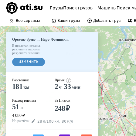
Грузы
Поиск грузов
Машины
Поиск м
Все сервисы
Ваши грузы
Добавить груз
→
Орехово-Зуево
Наро-Фоминск г.
В пределах страны
,
разрешить паромы
,
разрешить зимники
ИЗМЕНИТЬ
Расстояние
Время
181
2
33
км
ч
мин
Расход топлива
За Платон
51
248
₽
л
4 080
₽
Из расчёта
:
28
л
/100
км
,
80
₽
/
л