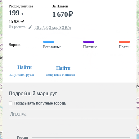
Расход топлива
За Платон
199
1 670
₽
л
15 920
₽
Из расчёта
:
28
л
/100
км
,
80
₽
/
л
Дороги
:
Бесплатные
Платные
Платон
Найти
Найти
попутные грузы
попутные машины
Подробный маршрут
Показывать попутные города
Легенда
Россия