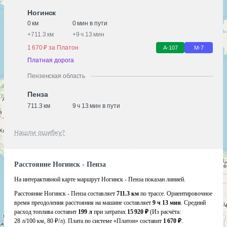
Ногинск
0 км
0 мин в пути
+
711.3 км
+
9 ч 13 мин
1 670 ₽ за Платон
А-107
М-7
Платная дорога
Пензенская область
Пенза
711.3 км
9 ч 13 мин в пути
Нашли ошибку?
Расстояние Ногинск - Пенза
На интерактивной карте маршрут Ногинск - Пенза показан линией.
Расстояние Ногинск - Пенза составляет
711.3 км
по трассе. Ориентировочное
время преодоления расстояния на машине составляет
9 ч 13 мин
. Средний
расход топлива составит
199 л
при затратах
15 920 ₽
(Из расчёта:
28 л/100 км, 80 ₽/л)
. Плата по системе «Платон» составит
1 670 ₽
.