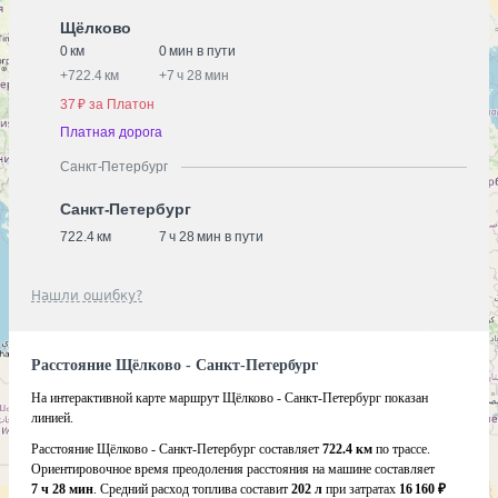
Щёлково
0 км
0 мин в пути
+
722.4 км
+
7 ч 28 мин
37 ₽ за Платон
Платная дорога
Санкт-Петербург
Санкт-Петербург
722.4 км
7 ч 28 мин в пути
Нашли ошибку?
Расстояние Щёлково - Санкт-Петербург
На интерактивной карте маршрут Щёлково - Санкт-Петербург показан
линией.
Расстояние Щёлково - Санкт-Петербург составляет
722.4 км
по трассе.
Ориентировочное время преодоления расстояния на машине составляет
7 ч 28 мин
. Средний расход топлива составит
202 л
при затратах
16 160 ₽