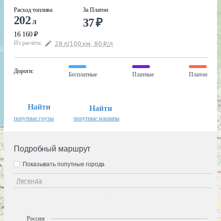
Расход топлива
За Платон
202
37
₽
л
16 160
₽
Из расчёта
:
28
л
/100
км
,
80
₽
/
л
Дороги
:
Бесплатные
Платные
Платон
Найти
Найти
попутные грузы
попутные машины
Подробный маршрут
Показывать попутные города
Легенда
Россия