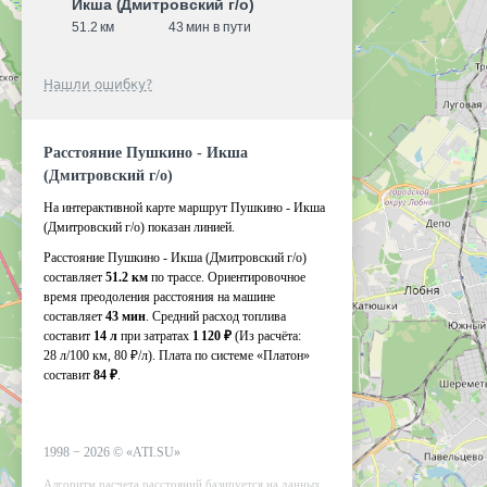
Икша (Дмитровский г/о)
51.2 км
43 мин в пути
Нашли ошибку?
Расстояние Пушкино - Икша
(Дмитровский г/о)
На интерактивной карте маршрут Пушкино - Икша
(Дмитровский г/о) показан линией.
Расстояние Пушкино - Икша (Дмитровский г/о)
составляет
51.2 км
по трассе. Ориентировочное
время преодоления расстояния на машине
составляет
43 мин
. Средний расход топлива
составит
14 л
при затратах
1 120 ₽
(Из расчёта:
28 л/100 км, 80 ₽/л)
. Плата по системе «Платон»
составит
84 ₽
.
1998 −
2026
©
«ATI.SU»
Алгоритм расчета расстояний базируется на данных,