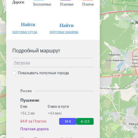
Дороги
:
Бесплатные
Платные
Платон
Найти
Найти
попутные грузы
попутные машины
Подробный маршрут
Легенда
Показывать попутные города
Россия
Пушкино
0 км
0 мин в пути
+
51.2 км
+
43 мин
84 ₽ за Платон
М-8
А-113
Платная дорога