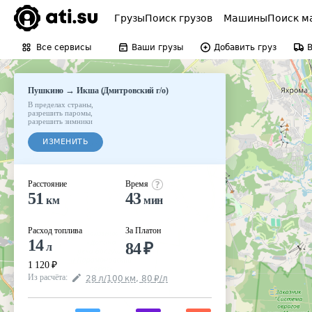
Грузы
Поиск грузов
Машины
Поиск м
Все сервисы
Ваши грузы
Добавить груз
→
Пушкино
Икша (Дмитровский г/о)
В пределах страны
,
разрешить паромы
,
разрешить зимники
ИЗМЕНИТЬ
Расстояние
Время
51
43
км
мин
Расход топлива
За Платон
14
84
₽
л
1 120
₽
Из расчёта
:
28
л
/100
км
,
80
₽
/
л