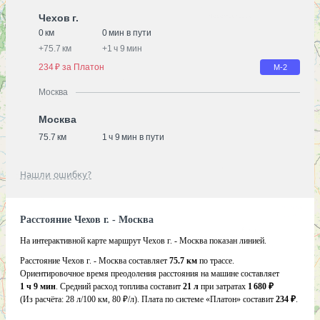
Чехов г.
0 км
0 мин в пути
+
75.7 км
+
1 ч 9 мин
234 ₽ за Платон
М-2
Москва
Москва
75.7 км
1 ч 9 мин в пути
Нашли ошибку?
Расстояние Чехов г. - Москва
На интерактивной карте маршрут Чехов г. - Москва показан линией.
Расстояние Чехов г. - Москва составляет
75.7 км
по трассе.
Ориентировочное время преодоления расстояния на машине составляет
1 ч 9 мин
. Средний расход топлива составит
21 л
при затратах
1 680 ₽
(Из расчёта:
28 л/100 км, 80 ₽/л)
. Плата по системе «Платон» составит
234 ₽
.