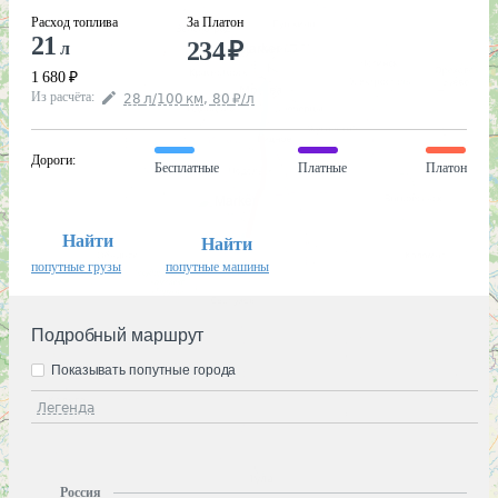
Расход топлива
За Платон
21
234
₽
л
1 680
₽
Из расчёта
:
28
л
/100
км
,
80
₽
/
л
Дороги
:
Бесплатные
Платные
Платон
Найти
Найти
попутные грузы
попутные машины
Подробный маршрут
Показывать попутные города
Легенда
Россия