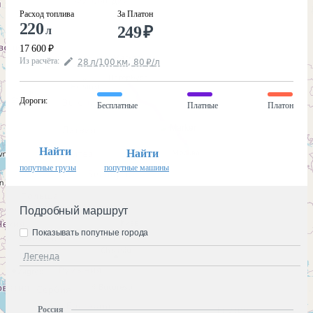
Расход топлива
За Платон
220
249
₽
л
17 600
₽
Из расчёта
:
28
л
/100
км
,
80
₽
/
л
Дороги
:
Бесплатные
Платные
Платон
Найти
Найти
попутные грузы
попутные машины
Подробный маршрут
Показывать попутные города
Легенда
Россия