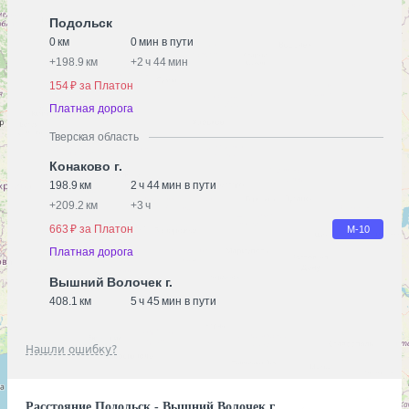
Подольск
0 км
0 мин в пути
+
198.9 км
+
2 ч 44 мин
154 ₽ за Платон
Платная дорога
Тверская область
Конаково г.
198.9 км
2 ч 44 мин в пути
+
209.2 км
+
3 ч
663 ₽ за Платон
М-10
Платная дорога
Вышний Волочек г.
408.1 км
5 ч 45 мин в пути
Нашли ошибку?
Расстояние Подольск - Вышний Волочек г.