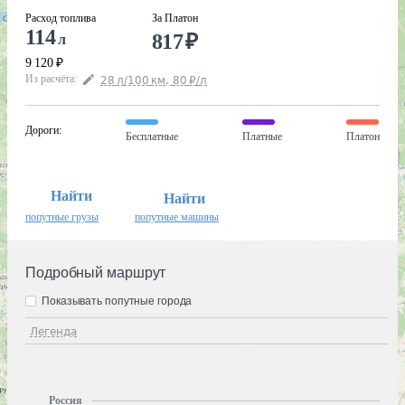
Расход топлива
За Платон
114
817
₽
л
9 120
₽
Из расчёта
:
28
л
/100
км
,
80
₽
/
л
Дороги
:
Бесплатные
Платные
Платон
Найти
Найти
попутные грузы
попутные машины
Подробный маршрут
Показывать попутные города
Легенда
Россия