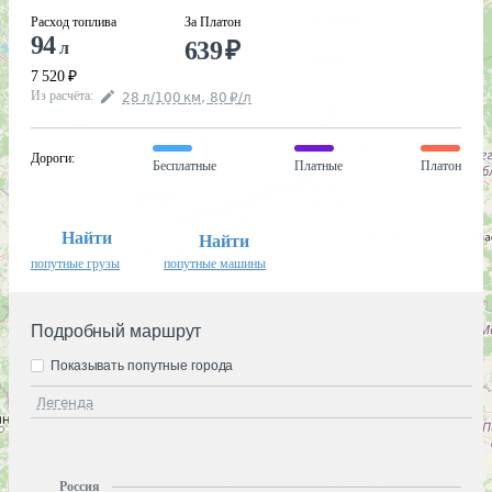
Расход топлива
За Платон
94
639
₽
л
7 520
₽
Из расчёта
:
28
л
/100
км
,
80
₽
/
л
Дороги
:
Бесплатные
Платные
Платон
Найти
Найти
попутные грузы
попутные машины
Подробный маршрут
Показывать попутные города
Легенда
Россия