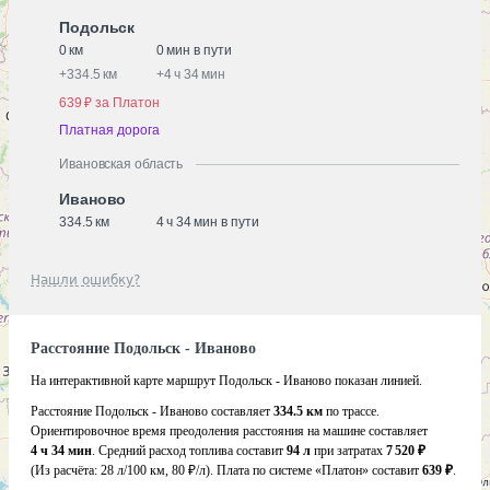
Подольск
0 км
0 мин в пути
+
334.5 км
+
4 ч 34 мин
639 ₽ за Платон
Платная дорога
Ивановская область
Иваново
334.5 км
4 ч 34 мин в пути
Нашли ошибку?
Расстояние Подольск - Иваново
На интерактивной карте маршрут Подольск - Иваново показан линией.
Расстояние Подольск - Иваново составляет
334.5 км
по трассе.
Ориентировочное время преодоления расстояния на машине составляет
4 ч 34 мин
. Средний расход топлива составит
94 л
при затратах
7 520 ₽
(Из расчёта:
28 л/100 км, 80 ₽/л)
. Плата по системе «Платон» составит
639 ₽
.