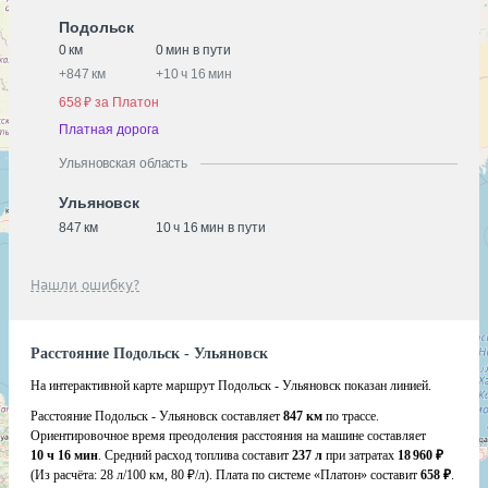
Подольск
0 км
0 мин в пути
+
847 км
+
10 ч 16 мин
658 ₽ за Платон
Платная дорога
Ульяновская область
Ульяновск
847 км
10 ч 16 мин в пути
Нашли ошибку?
Расстояние Подольск - Ульяновск
На интерактивной карте маршрут Подольск - Ульяновск показан линией.
Расстояние Подольск - Ульяновск составляет
847 км
по трассе.
Ориентировочное время преодоления расстояния на машине составляет
10 ч 16 мин
. Средний расход топлива составит
237 л
при затратах
18 960 ₽
(Из расчёта:
28 л/100 км, 80 ₽/л)
. Плата по системе «Платон» составит
658 ₽
.