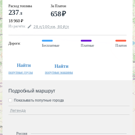
Расход топлива
За Платон
237
658
₽
л
18 960
₽
Из расчёта
:
28
л
/100
км
,
80
₽
/
л
Дороги
:
Бесплатные
Платные
Платон
Найти
Найти
попутные грузы
попутные машины
Подробный маршрут
Показывать попутные города
Легенда
Россия