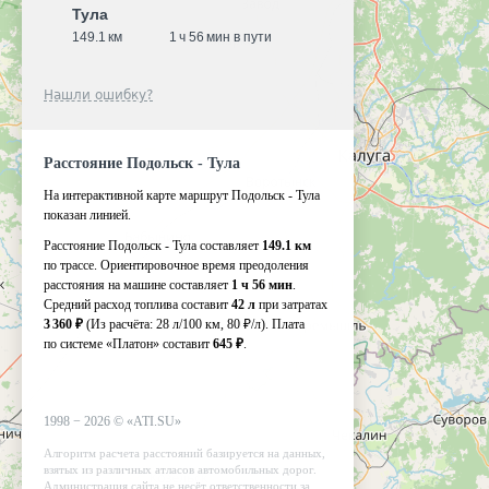
Тула
149.1 км
1 ч 56 мин в пути
Нашли ошибку?
Расстояние Подольск - Тула
На интерактивной карте маршрут Подольск - Тула
показан линией.
Расстояние Подольск - Тула составляет
149.1 км
по трассе. Ориентировочное время преодоления
расстояния на машине составляет
1 ч 56 мин
.
Средний расход топлива составит
42 л
при затратах
3 360 ₽
(Из расчёта:
28 л/100 км, 80 ₽/л)
. Плата
по системе «Платон» составит
645 ₽
.
1998 −
2026
©
«ATI.SU»
Алгоритм расчета расстояний базируется на данных,
взятых из различных атласов автомобильных дорог.
Администрация сайта не несёт ответственности за