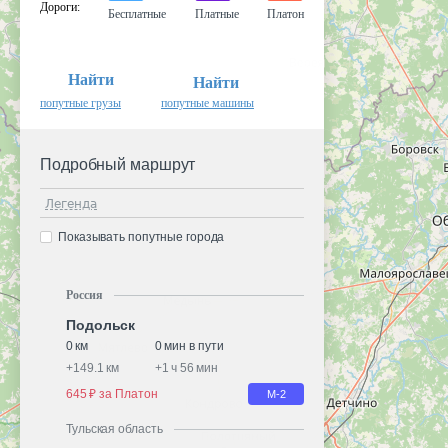
Дороги
:
Бесплатные
Платные
Платон
Найти
Найти
попутные грузы
попутные машины
Подробный маршрут
Легенда
Показывать попутные города
Россия
Подольск
0 км
0 мин в пути
+
149.1 км
+
1 ч 56 мин
645 ₽ за Платон
М-2
Тульская область