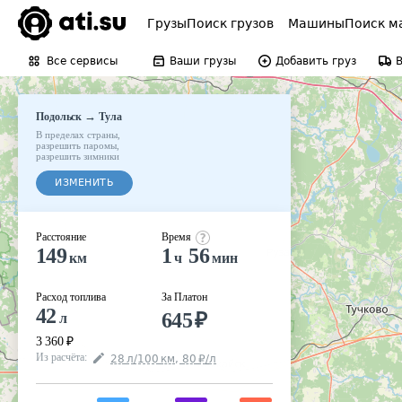
Грузы
Поиск грузов
Машины
Поиск м
Все сервисы
Ваши грузы
Добавить груз
→
Подольск
Тула
В пределах страны
,
разрешить паромы
,
разрешить зимники
ИЗМЕНИТЬ
Расстояние
Время
149
1
56
км
ч
мин
Расход топлива
За Платон
42
645
₽
л
3 360
₽
Из расчёта
:
28
л
/100
км
,
80
₽
/
л