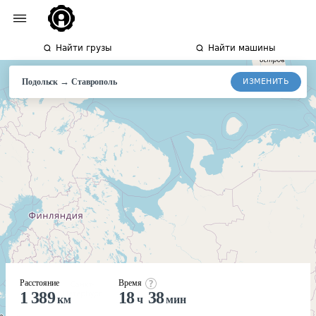
Найти грузы
Найти машины
→
ИЗМЕНИТЬ
Подольск
Ставрополь
Расстояние
Время
1 389
18
38
км
ч
мин