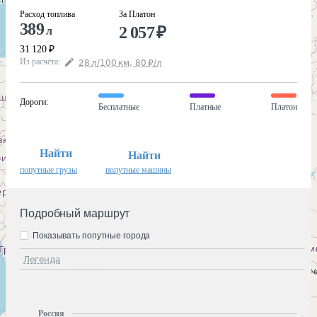
Расход топлива
За Платон
389
2 057
₽
л
31 120
₽
Из расчёта
:
28
л
/100
км
,
80
₽
/
л
Дороги
:
Бесплатные
Платные
Платон
Найти
Найти
попутные грузы
попутные машины
Подробный маршрут
Показывать попутные города
Легенда
Россия