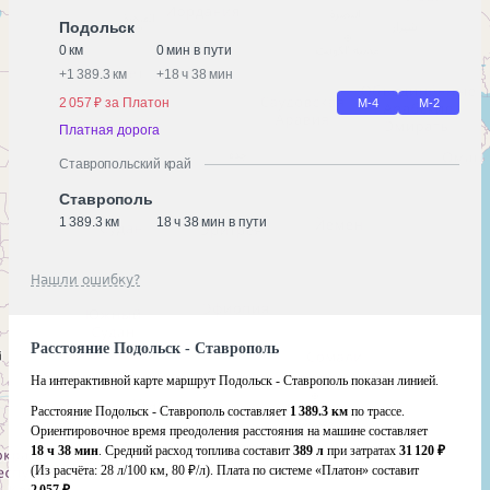
Подольск
0 км
0 мин в пути
+
1 389.3 км
+
18 ч 38 мин
2 057 ₽ за Платон
М-4
М-2
Платная дорога
Ставропольский край
Ставрополь
1 389.3 км
18 ч 38 мин в пути
Нашли ошибку?
Расстояние Подольск - Ставрополь
На интерактивной карте маршрут Подольск - Ставрополь показан линией.
Расстояние Подольск - Ставрополь составляет
1 389.3 км
по трассе.
Ориентировочное время преодоления расстояния на машине составляет
18 ч 38 мин
. Средний расход топлива составит
389 л
при затратах
31 120 ₽
(Из расчёта:
28 л/100 км, 80 ₽/л)
. Плата по системе «Платон» составит