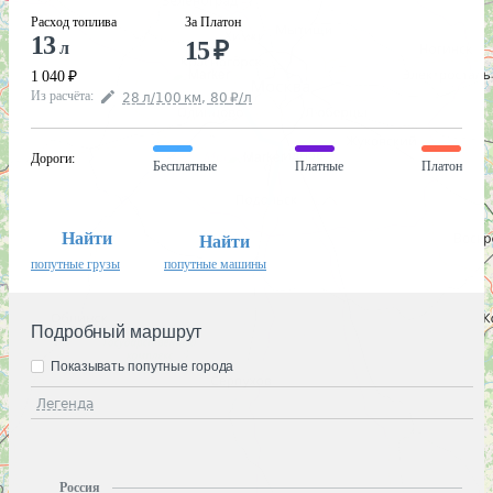
Расход топлива
За Платон
13
15
₽
л
1 040
₽
Из расчёта
:
28
л
/100
км
,
80
₽
/
л
Дороги
:
Бесплатные
Платные
Платон
Найти
Найти
попутные грузы
попутные машины
Подробный маршрут
Показывать попутные города
Легенда
Россия