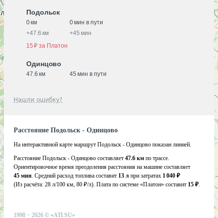
Подольск
0 км
0 мин в пути
+
47.6 км
+
45 мин
15 ₽ за Платон
Одинцово
47.6 км
45 мин в пути
Нашли ошибку?
Расстояние Подольск - Одинцово
На интерактивной карте маршрут Подольск - Одинцово показан линией.
Расстояние Подольск - Одинцово составляет
47.6 км
по трассе.
Ориентировочное время преодоления расстояния на машине составляет
45 мин
. Средний расход топлива составит
13 л
при затратах
1 040 ₽
(Из расчёта:
28 л/100 км, 80 ₽/л)
. Плата по системе «Платон» составит
15 ₽
.
1998 −
2026
©
«ATI.SU»