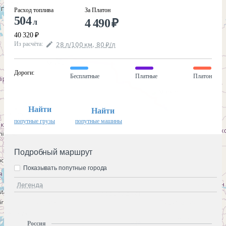
Расход топлива
За Платон
504
4 490
₽
л
40 320
₽
Из расчёта
:
28
л
/100
км
,
80
₽
/
л
Дороги
:
Бесплатные
Платные
Платон
Найти
Найти
попутные грузы
попутные машины
Подробный маршрут
Показывать попутные города
Легенда
Россия