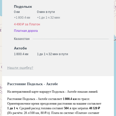
Подольск
0 км
0 мин в пути
+
1 800.4 км
+
1 дн 1 ч 32 мин
4 490 ₽ за Платон
Платная дорога
Казахстан
Актобе
1 800.4 км
1 дн 1 ч 32 мин в пути
Нашли ошибку?
Расстояние Подольск - Актобе
На интерактивной карте маршрут Подольск - Актобе показан линией.
Расстояние Подольск - Актобе составляет
1 800.4 км
по трассе.
Ориентировочное время преодоления расстояния на машине составляет
1 дн 1 ч
. Средний расход топлива составит
504 л
при затратах
40 320 ₽
(Из расчёта:
28 л/100 км, 80 ₽/л)
. Плата по системе «Платон» составит