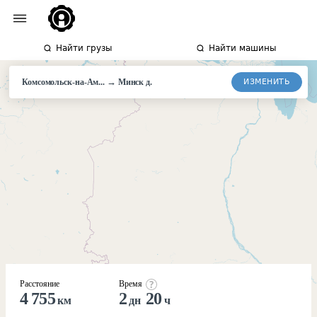
Найти грузы
Найти машины
→
ИЗМЕНИТЬ
Комсомольск-на-Ам...
Минск д.
Расстояние
Время
4 755
2
20
км
дн
ч