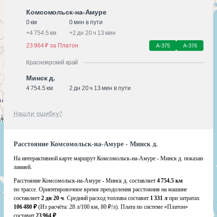
Комсомольск-на-Амуре
0 км
0 мин в пути
+
4 754.5 км
+
2 дн 20 ч 13 мин
23 964 ₽ за Платон
А-375
А-376
Красноярский край
Минск д.
4 754.5 км
2 дн 20 ч 13 мин в пути
Нашли ошибку?
Расстояние Комсомольск-на-Амуре - Минск д.
На интерактивной карте маршрут Комсомольск-на-Амуре - Минск д. показан
линией.
Расстояние Комсомольск-на-Амуре - Минск д. составляет
4 754.5 км
по трассе. Ориентировочное время преодоления расстояния на машине
составляет
2 дн 20 ч
. Средний расход топлива составит
1 331 л
при затратах
106 480 ₽
(Из расчёта:
28 л/100 км, 80 ₽/л)
. Плата по системе «Платон»
составит
23 964 ₽
.