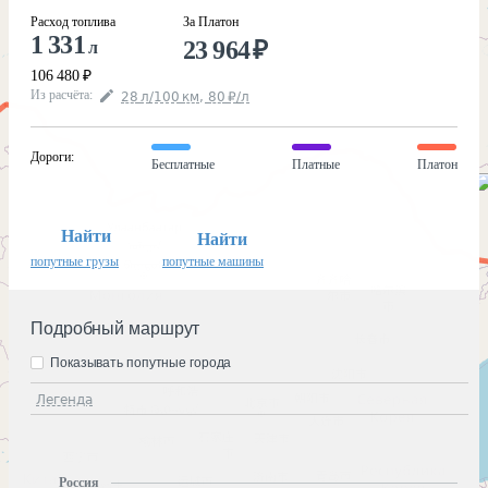
Расход топлива
За Платон
1 331
23 964
₽
л
106 480
₽
Из расчёта
:
28
л
/100
км
,
80
₽
/
л
Дороги
:
Бесплатные
Платные
Платон
Найти
Найти
попутные грузы
попутные машины
Подробный маршрут
Показывать попутные города
Легенда
Россия