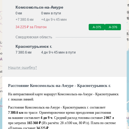
Комсомольск-на-Амуре
0 км
0 мин в пути
+
7 380.6 км
+
4 дн 9 ч 45 мин
34 225 ₽ за Платон
А-375
А-376
Свердловская область
Краснотурьинск г.
7 380.6 км
4 дн 9 ч 45 мин в пути
Нашли ошибку?
Расстояние Комсомольск-на-Амуре - Краснотурьинск г.
На интерактивной карте маршрут Комсомольск-на-Амуре - Краснотурьинск
г. показан линией.
Расстояние Комсомольск-на-Амуре - Краснотурьинск г. составляет
7 380.6 км
по трассе. Ориентировочное время преодоления расстояния
на машине составляет
4 дн 9 ч
. Средний расход топлива составит
2 067 л
при затратах
165 360 ₽
(Из расчёта:
28 л/100 км, 80 ₽/л)
. Плата по системе
«Платон» составит
34 225 ₽
.