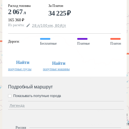
Расход топлива
За Платон
2 067
34 225
₽
л
165 360
₽
Из расчёта
:
28
л
/100
км
,
80
₽
/
л
Дороги
:
Бесплатные
Платные
Платон
Найти
Найти
попутные грузы
попутные машины
Подробный маршрут
Показывать попутные города
Легенда
Россия