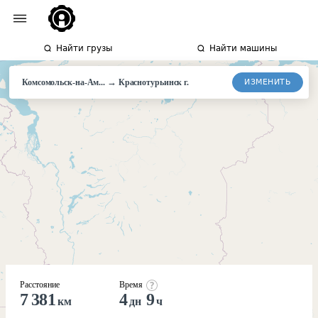
Найти грузы
Найти машины
→
ИЗМЕНИТЬ
Комсомольск-на-Ам...
Краснотурьинск г.
Расстояние
Время
7 381
4
9
км
дн
ч