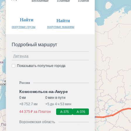
Бесплатные
Платные
Платон
Найти
Найти
попутные грузы
попутные машины
Подробный маршрут
Легенда
Показывать попутные города
Россия
Комсомольск-на-Амуре
0 км
0 мин в пути
+
8 752.7 км
+
5 дн 4 ч 53 мин
44 375 ₽ за Платон
А-375
А-376
Воронежская область