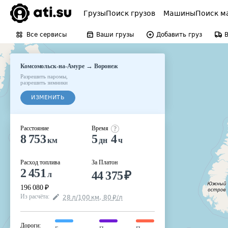
Грузы
Поиск грузов
Машины
Поиск м
Все сервисы
Ваши грузы
Добавить груз
→
Комсомольск-на-Амуре
Воронеж
Разрешить паромы
,
разрешить зимники
ИЗМЕНИТЬ
Расстояние
Время
8 753
5
4
км
дн
ч
Расход топлива
За Платон
2 451
44 375
₽
л
196 080
₽
Из расчёта
:
28
л
/100
км
,
80
₽
/
л
Дороги
: