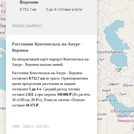
Воронеж
8 752.7 км
5 дн 4 ч 53 мин в пути
Нашли ошибку?
Расстояние Комсомольск-на-Амуре -
Воронеж
На интерактивной карте маршрут Комсомольск-на-
Амуре - Воронеж показан линией.
Расстояние Комсомольск-на-Амуре - Воронеж
составляет
8 752.7 км
по трассе. Ориентировочное
время преодоления расстояния на машине
составляет
5 дн 4 ч
. Средний расход топлива
составит
2 451 л
при затратах
196 080 ₽
(Из расчёта:
28 л/100 км, 80 ₽/л)
. Плата по системе «Платон»
составит
44 375 ₽
.
1998 −
2026
©
«ATI.SU»