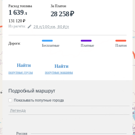
Расход топлива
За Платон
1 639
28 258
₽
л
131 120
₽
Из расчёта
:
28
л
/100
км
,
80
₽
/
л
Дороги
:
Бесплатные
Платные
Платон
Найти
Найти
попутные грузы
попутные машины
Подробный маршрут
Показывать попутные города
Легенда
Россия