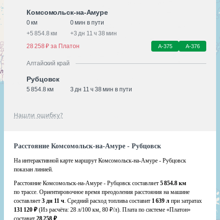
Комсомольск-на-Амуре
0 км
0 мин в пути
+
5 854.8 км
+
3 дн 11 ч 38 мин
28 258 ₽ за Платон
А-375
А-376
Алтайский край
Рубцовск
5 854.8 км
3 дн 11 ч 38 мин в пути
Нашли ошибку?
Расстояние Комсомольск-на-Амуре - Рубцовск
На интерактивной карте маршрут Комсомольск-на-Амуре - Рубцовск
показан линией.
Расстояние Комсомольск-на-Амуре - Рубцовск составляет
5 854.8 км
по трассе. Ориентировочное время преодоления расстояния на машине
составляет
3 дн 11 ч
. Средний расход топлива составит
1 639 л
при затратах
131 120 ₽
(Из расчёта:
28 л/100 км, 80 ₽/л)
. Плата по системе «Платон»
составит
28 258 ₽
.