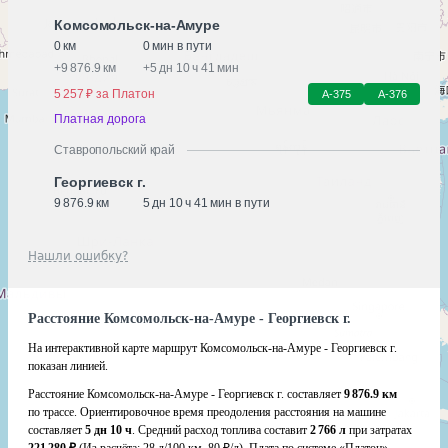
Комсомольск-на-Амуре
0 км
0 мин в пути
+
9 876.9 км
+
5 дн 10 ч 41 мин
5 257 ₽ за Платон
А-375
А-376
Платная дорога
Ставропольский край
Георгиевск г.
9 876.9 км
5 дн 10 ч 41 мин в пути
Нашли ошибку?
Расстояние Комсомольск-на-Амуре - Георгиевск г.
На интерактивной карте маршрут Комсомольск-на-Амуре - Георгиевск г.
показан линией.
Расстояние Комсомольск-на-Амуре - Георгиевск г. составляет
9 876.9 км
по трассе. Ориентировочное время преодоления расстояния на машине
составляет
5 дн 10 ч
. Средний расход топлива составит
2 766 л
при затратах