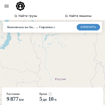
Найти грузы
Найти машины
→
ИЗМЕНИТЬ
Комсомольск-на-Ам...
Георгиевск г.
Расстояние
Время
9 877
5
10
км
дн
ч