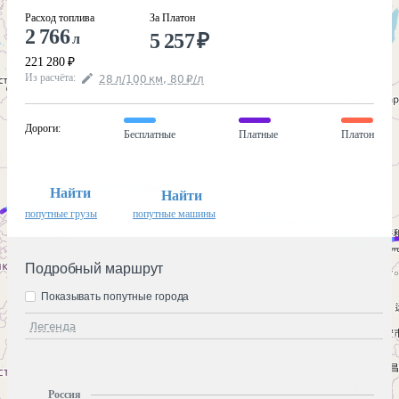
Расход топлива
За Платон
2 766
5 257
₽
л
221 280
₽
Из расчёта
:
28
л
/100
км
,
80
₽
/
л
Дороги
:
Бесплатные
Платные
Платон
Найти
Найти
попутные грузы
попутные машины
Подробный маршрут
Показывать попутные города
Легенда
Россия