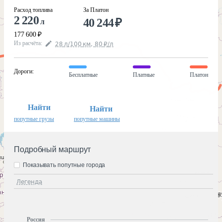
Расход топлива
За Платон
2 220
40 244
₽
л
177 600
₽
Из расчёта
:
28
л
/100
км
,
80
₽
/
л
Дороги
:
Бесплатные
Платные
Платон
Найти
Найти
попутные грузы
попутные машины
Подробный маршрут
Показывать попутные города
Легенда
Россия