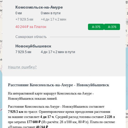
Комсомольск-на-Амуре
0 км
0 мин в пути
+
7 929.5 км
+
4 дн 17 ч 2 мин
40 244 ₽ за Платон
А-375
А-376
Самарская область
Новокуйбышевск
7 929.5 км
4 дн 17 ч 2 мин в пути
Нашли ошибку?
Расстояние Комсомольск-на-Амуре - Новокуйбышевск
На интерактивной карте маршрут Комсомольск-на-Амуре -
Новокуйбышевск показан линией.
Расстояние Комсомольск-на-Амуре - Новокуйбышевск составляет
7 929.5 км
по трассе. Ориентировочное время преодоления расстояния
на машине составляет
4 дн 17 ч
. Средний расход топлива составит
2 220 л
при затратах
177 600 ₽
(Из расчёта:
28 л/100 км, 80 ₽/л)
. Плата по системе
«Платон» составит
40 244 ₽
.