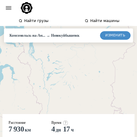
Найти грузы
Найти машины
→
ИЗМЕНИТЬ
Комсомольск-на-Ам...
Новокуйбышевск
Расстояние
Время
7 930
4
17
км
дн
ч