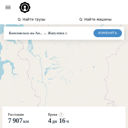
Найти грузы
Найти машины
→
ИЗМЕНИТЬ
Комсомольск-на-Ам...
Жигулевск г.
Расстояние
Время
7 907
4
16
км
дн
ч