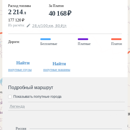
Расход топлива
За Платон
2 214
40 168
₽
л
177 120
₽
Из расчёта
:
28
л
/100
км
,
80
₽
/
л
Дороги
:
Бесплатные
Платные
Платон
Найти
Найти
попутные грузы
попутные машины
Подробный маршрут
Показывать попутные города
Легенда
Россия