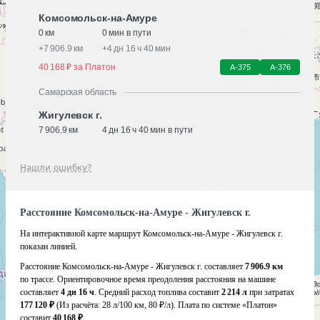
Комсомольск-на-Амуре
0 км
0 мин в пути
+
7 906.9 км
+
4 дн 16 ч 40 мин
40 168 ₽ за Платон
А-375
А-376
Самарская область
Жигулевск г.
7 906.9 км
4 дн 16 ч 40 мин в пути
Нашли ошибку?
Расстояние Комсомольск-на-Амуре - Жигулевск г.
На интерактивной карте маршрут Комсомольск-на-Амуре - Жигулевск г.
показан линией.
Расстояние Комсомольск-на-Амуре - Жигулевск г. составляет
7 906.9 км
по трассе. Ориентировочное время преодоления расстояния на машине
составляет
4 дн 16 ч
. Средний расход топлива составит
2 214 л
при затратах
177 120 ₽
(Из расчёта:
28 л/100 км, 80 ₽/л)
. Плата по системе «Платон»
составит
40 168 ₽
.