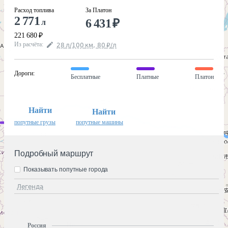
Расход топлива
За Платон
2 771
6 431
₽
л
221 680
₽
Из расчёта
:
28
л
/100
км
,
80
₽
/
л
Дороги
:
Бесплатные
Платные
Платон
Найти
Найти
попутные грузы
попутные машины
Подробный маршрут
Показывать попутные города
Легенда
Россия