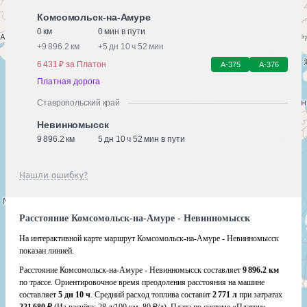
Комсомольск-на-Амуре
0 км
0 мин в пути
+
9 896.2 км
+
5 дн 10 ч 52 мин
6 431 ₽ за Платон
А-375
А-376
Платная дорога
Ставропольский край
Невинномысск
9 896.2 км
5 дн 10 ч 52 мин в пути
Нашли ошибку?
Расстояние Комсомольск-на-Амуре - Невинномысск
На интерактивной карте маршрут Комсомольск-на-Амуре - Невинномысск
показан линией.
Расстояние Комсомольск-на-Амуре - Невинномысск составляет
9 896.2 км
по трассе. Ориентировочное время преодоления расстояния на машине
составляет
5 дн 10 ч
. Средний расход топлива составит
2 771 л
при затратах