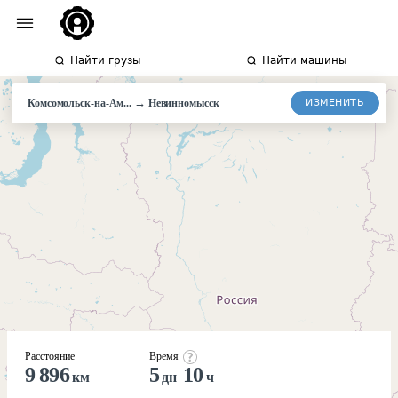
Найти грузы
Найти машины
→
ИЗМЕНИТЬ
Комсомольск-на-Ам...
Невинномысск
Расстояние
Время
9 896
5
10
км
дн
ч