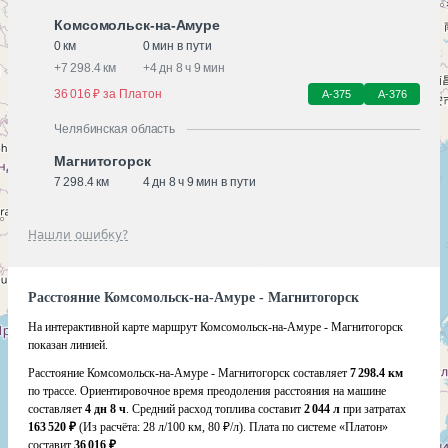
Комсомольск-на-Амуре
0 км
0 мин в пути
+
7 298.4 км
+
4 дн 8 ч 9 мин
36 016 ₽ за Платон
А-375
А-376
Челябинская область
Магнитогорск
7 298.4 км
4 дн 8 ч 9 мин в пути
Нашли ошибку?
Расстояние Комсомольск-на-Амуре - Магнитогорск
На интерактивной карте маршрут Комсомольск-на-Амуре - Магнитогорск
показан линией.
Расстояние Комсомольск-на-Амуре - Магнитогорск составляет
7 298.4 км
по трассе. Ориентировочное время преодоления расстояния на машине
составляет
4 дн 8 ч
. Средний расход топлива составит
2 044 л
при затратах
163 520 ₽
(Из расчёта:
28 л/100 км, 80 ₽/л)
. Плата по системе «Платон»
составит
36 016 ₽
.