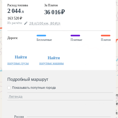
Расход топлива
За Платон
2 044
36 016
₽
л
163 520
₽
Из расчёта
:
28
л
/100
км
,
80
₽
/
л
Дороги
:
Бесплатные
Платные
Платон
Найти
Найти
попутные грузы
попутные машины
Подробный маршрут
Показывать попутные города
Легенда
Россия