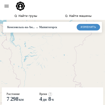
Найти грузы
Найти машины
→
ИЗМЕНИТЬ
Комсомольск-на-Ам...
Магнитогорск
Расстояние
Время
7 298
4
8
км
дн
ч