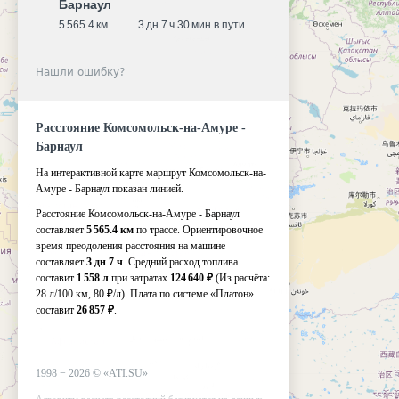
Барнаул
5 565.4 км
3 дн 7 ч 30 мин в пути
Нашли ошибку?
Расстояние Комсомольск-на-Амуре -
Барнаул
На интерактивной карте маршрут Комсомольск-на-
Амуре - Барнаул показан линией.
Расстояние Комсомольск-на-Амуре - Барнаул
составляет
5 565.4 км
по трассе. Ориентировочное
время преодоления расстояния на машине
составляет
3 дн 7 ч
. Средний расход топлива
составит
1 558 л
при затратах
124 640 ₽
(Из расчёта:
28 л/100 км, 80 ₽/л)
. Плата по системе «Платон»
составит
26 857 ₽
.
1998 −
2026
©
«ATI.SU»