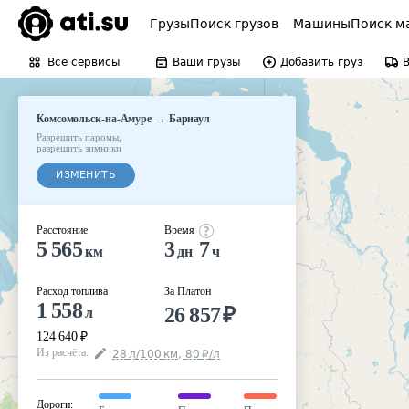
Грузы
Поиск грузов
Машины
Поиск м
Все сервисы
Ваши грузы
Добавить груз
→
Комсомольск-на-Амуре
Барнаул
Разрешить паромы
,
разрешить зимники
ИЗМЕНИТЬ
Расстояние
Время
5 565
3
7
км
дн
ч
Расход топлива
За Платон
1 558
26 857
₽
л
124 640
₽
Из расчёта
:
28
л
/100
км
,
80
₽
/
л
Дороги
: