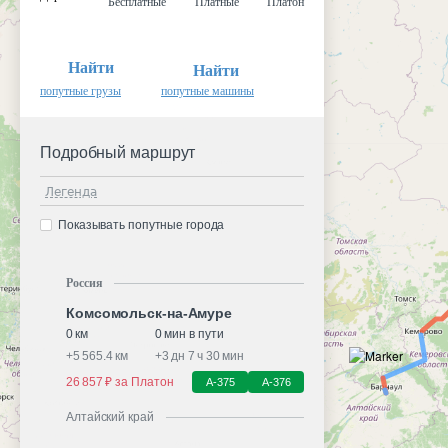
Бесплатные
Платные
Платон
Найти
Найти
попутные грузы
попутные машины
Подробный маршрут
Легенда
Показывать попутные города
Россия
Комсомольск-на-Амуре
0 км
0 мин в пути
+
5 565.4 км
+
3 дн 7 ч 30 мин
26 857 ₽ за Платон
А-375
А-376
Алтайский край