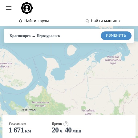
Найти грузы
Найти машины
→
ИЗМЕНИТЬ
Красногорск
Первоуральск
Расстояние
Время
1 671
20
40
км
ч
мин