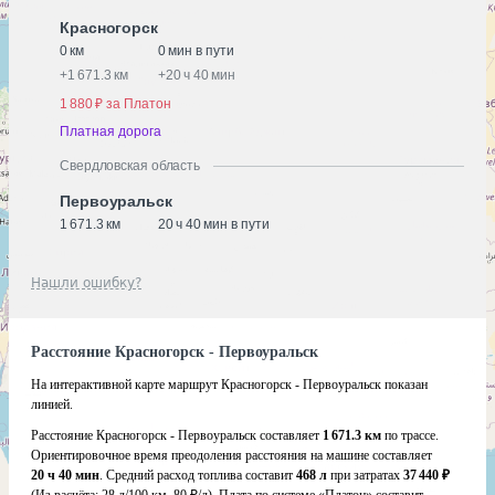
Красногорск
0 км
0 мин в пути
+
1 671.3 км
+
20 ч 40 мин
1 880 ₽ за Платон
Платная дорога
Свердловская область
Первоуральск
1 671.3 км
20 ч 40 мин в пути
Нашли ошибку?
Расстояние Красногорск - Первоуральск
На интерактивной карте маршрут Красногорск - Первоуральск показан
линией.
Расстояние Красногорск - Первоуральск составляет
1 671.3 км
по трассе.
Ориентировочное время преодоления расстояния на машине составляет
20 ч 40 мин
. Средний расход топлива составит
468 л
при затратах
37 440 ₽