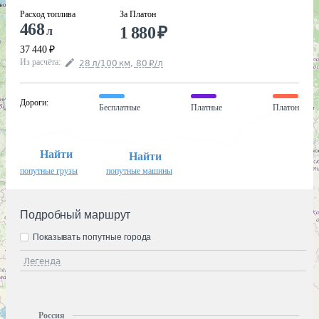
Расход топлива
За Платон
468
1 880
₽
л
37 440
₽
Из расчёта
:
28
л
/100
км
,
80
₽
/
л
Дороги
:
Бесплатные
Платные
Платон
Найти
Найти
попутные грузы
попутные машины
Подробный маршрут
Показывать попутные города
Легенда
Россия