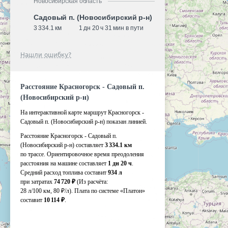
Новосибирская область
Садовый п. (Новосибирский р-н)
3 334.1 км
1 дн 20 ч 31 мин в пути
Нашли ошибку?
Расстояние Красногорск - Садовый п.
(Новосибирский р-н)
На интерактивной карте маршрут Красногорск -
Садовый п. (Новосибирский р-н) показан линией.
Расстояние Красногорск - Садовый п.
(Новосибирский р-н) составляет
3 334.1 км
по трассе. Ориентировочное время преодоления
расстояния на машине составляет
1 дн 20 ч
.
Средний расход топлива составит
934 л
при затратах
74 720 ₽
(Из расчёта:
28 л/100 км, 80 ₽/л)
. Плата по системе «Платон»
составит
10 114 ₽
.