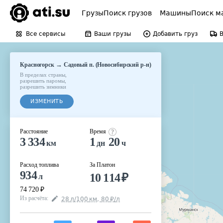
Грузы
Поиск грузов
Машины
Поиск м
Все сервисы
Ваши грузы
Добавить груз
→
Красногорск
Садовый п. (Новосибирский р-н)
В пределах страны
,
разрешить паромы
,
разрешить зимники
ИЗМЕНИТЬ
Расстояние
Время
3 334
1
20
км
дн
ч
Расход топлива
За Платон
934
10 114
₽
л
74 720
₽
Из расчёта
:
28
л
/100
км
,
80
₽
/
л