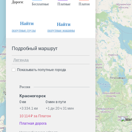
Дороги
:
Бесплатные
Платные
Платон
Найти
Найти
попутные грузы
попутные машины
Подробный маршрут
Легенда
Показывать попутные города
Россия
Красногорск
0 км
0 мин в пути
+
3 334.1 км
+
1 дн 20 ч 31 мин
10 114 ₽ за Платон
Платная дорога