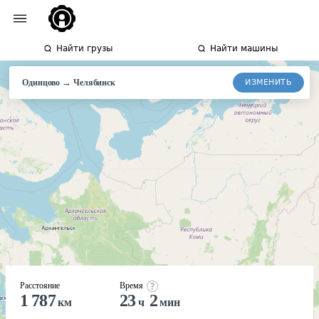
Найти грузы
Найти машины
→
ИЗМЕНИТЬ
Одинцово
Челябинск
Расстояние
Время
1 787
23
2
км
ч
мин