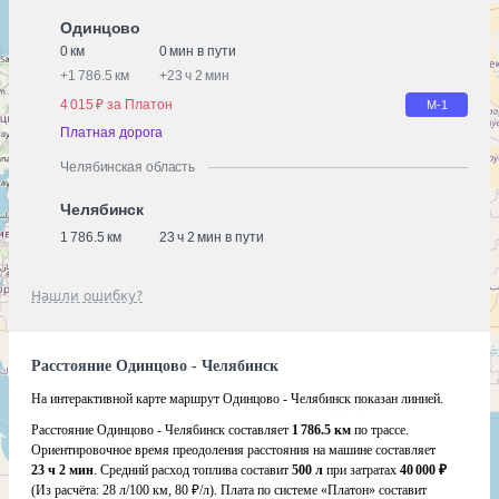
Одинцово
0 км
0 мин в пути
+
1 786.5 км
+
23 ч 2 мин
4 015 ₽ за Платон
М-1
Платная дорога
Челябинская область
Челябинск
1 786.5 км
23 ч 2 мин в пути
Нашли ошибку?
Расстояние Одинцово - Челябинск
На интерактивной карте маршрут Одинцово - Челябинск показан линией.
Расстояние Одинцово - Челябинск составляет
1 786.5 км
по трассе.
Ориентировочное время преодоления расстояния на машине составляет
23 ч 2 мин
. Средний расход топлива составит
500 л
при затратах
40 000 ₽
(Из расчёта:
28 л/100 км, 80 ₽/л)
. Плата по системе «Платон» составит