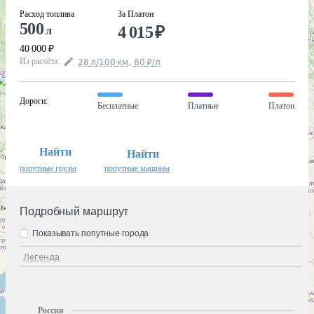
Расход топлива
За Платон
500
4 015
₽
л
40 000
₽
Из расчёта
:
28
л
/100
км
,
80
₽
/
л
Дороги
:
Бесплатные
Платные
Платон
Найти
Найти
попутные грузы
попутные машины
Подробный маршрут
Показывать попутные города
Легенда
Россия