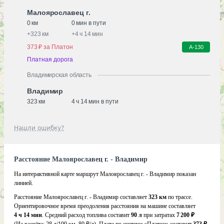
Малоярославец г.
0 км
0 мин в пути
+
323 км
+
4 ч 14 мин
373 ₽ за Платон
А-130
Платная дорога
Владимирская область
Владимир
323 км
4 ч 14 мин в пути
Нашли ошибку?
Расстояние Малоярославец г. - Владимир
На интерактивной карте маршрут Малоярославец г. - Владимир показан
линией.
Расстояние Малоярославец г. - Владимир составляет
323 км
по трассе.
Ориентировочное время преодоления расстояния на машине составляет
4 ч 14 мин
. Средний расход топлива составит
90 л
при затратах
7 200 ₽