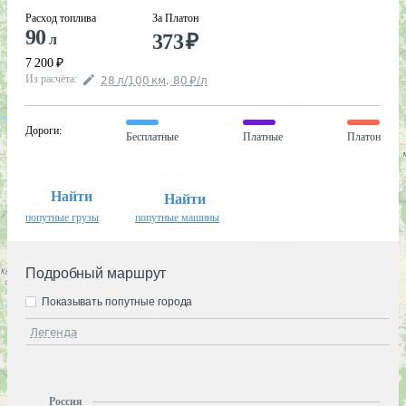
Расход топлива
За Платон
90
373
₽
л
7 200
₽
Из расчёта
:
28
л
/100
км
,
80
₽
/
л
Дороги
:
Бесплатные
Платные
Платон
Найти
Найти
попутные грузы
попутные машины
Подробный маршрут
Показывать попутные города
Легенда
Россия