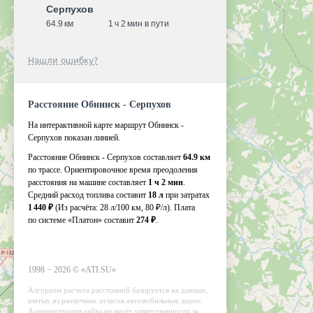
Серпухов
64.9 км
1 ч 2 мин в пути
Нашли ошибку?
Расстояние Обнинск - Серпухов
На интерактивной карте маршрут Обнинск -
Серпухов показан линией.
Расстояние Обнинск - Серпухов составляет
64.9 км
по трассе. Ориентировочное время преодоления
расстояния на машине составляет
1 ч 2 мин
.
Средний расход топлива составит
18 л
при затратах
1 440 ₽
(Из расчёта:
28 л/100 км, 80 ₽/л)
. Плата
по системе «Платон» составит
274 ₽
.
1998 −
2026
©
«ATI.SU»
Алгоритм расчета расстояний базируется на данных,
взятых из различных атласов автомобильных дорог.
Администрация сайта не несёт ответственности за