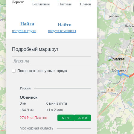
Дороги
:
Бесплатные
Платные
Платон
Найти
Найти
попутные грузы
попутные машины
Подробный маршрут
Легенда
Показывать попутные города
Россия
Обнинск
0 км
0 мин в пути
+
64.9 км
+
1 ч 2 мин
274 ₽ за Платон
А-130
А-108
Московская область