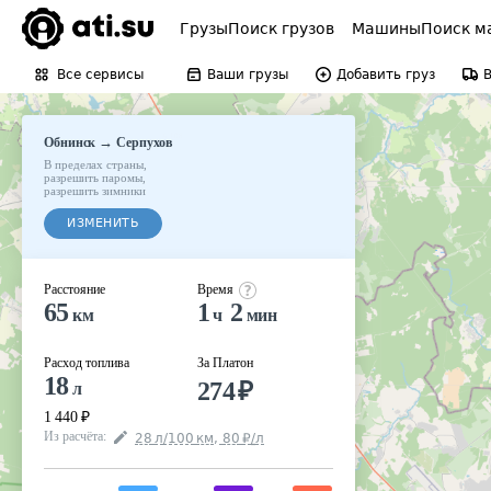
Грузы
Поиск грузов
Машины
Поиск м
Все сервисы
Ваши грузы
Добавить груз
→
Обнинск
Серпухов
В пределах страны
,
разрешить паромы
,
разрешить зимники
ИЗМЕНИТЬ
Расстояние
Время
65
1
2
км
ч
мин
Расход топлива
За Платон
18
274
₽
л
1 440
₽
Из расчёта
:
28
л
/100
км
,
80
₽
/
л