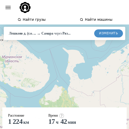
Найти грузы
Найти машины
→
ИЗМЕНИТЬ
Лешково д. (г.о. ...
Самара
через
Ряз...
Расстояние
Время
1 224
17
42
км
ч
мин