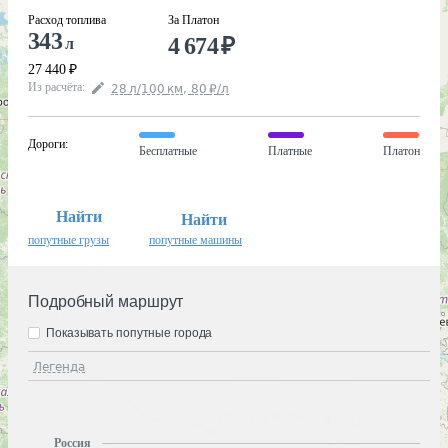
Расход топлива
За Платон
343
4 674
₽
л
27 440
₽
Из расчёта
:
28
л
/100
км
,
80
₽
/
л
Дороги
:
Бесплатные
Платные
Платон
Найти
Найти
попутные грузы
попутные машины
Подробный маршрут
Показывать попутные города
Легенда
Россия