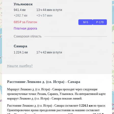
Ульяновск
941.4 км
13 ч 44 мин в пути
+
282.7 км
+
3 ч 57 мин
685 ₽ за Платон
М-5
Р-178
Платная дорога
Самарская область
Самара
1 224.1 км
17 ч 42 мин в пути
Нашли ошибку?
Расстояние Лешково д. (г.о. Истра) - Самара
Маршрут Лешково д. (г.о. Истра) - Самара проходит через следующие
промежуточные точки:
Рязань
,
Саранск
,
Ульяновск
.
На интерактивной карте
маршрут Лешково д. (г.о. Истра) - Самара показан линией.
Расстояние Лешково д. (г.о. Истра) - Самара составляет
1 224.1 км
по трассе.
Ориентировочное время преодоления расстояния на машине составляет