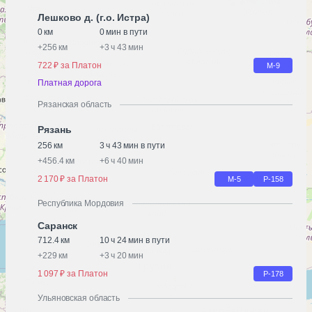
Лешково д. (г.о. Истра)
0 км
0 мин в пути
+
256 км
+
3 ч 43 мин
722 ₽ за Платон
М-9
Платная дорога
Рязанская область
Рязань
256 км
3 ч 43 мин в пути
+
456.4 км
+
6 ч 40 мин
2 170 ₽ за Платон
М-5
Р-158
Республика Мордовия
Саранск
712.4 км
10 ч 24 мин в пути
+
229 км
+
3 ч 20 мин
1 097 ₽ за Платон
Р-178
Ульяновская область